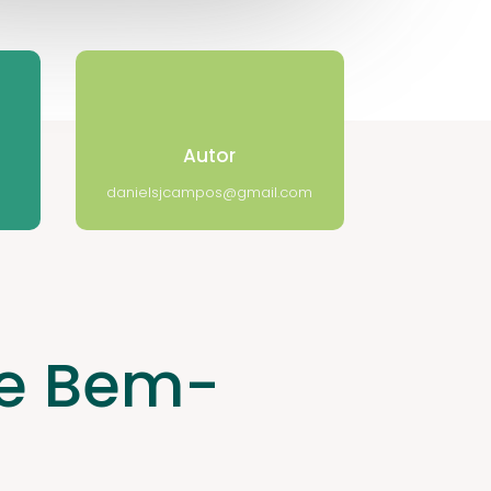
Autor
danielsjcampos@gmail.com
de Bem-