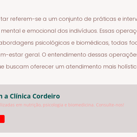
ar referem-se a um conjunto de práticas e inte
 mental e emocional dos indivíduos. Essas opera
té abordagens psicológicas e biomédicas, todas 
em-estar geral. O entendimento dessas operaçõ
ue buscam oferecer um atendimento mais holístic
 a Clínica Cordeiro
izadas em nutrição, psicologia e biomedicina. Consulte-nos!