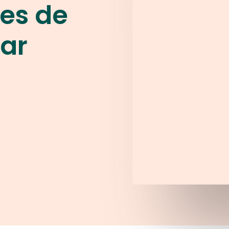
es de
ar