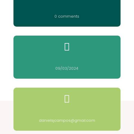
0 comments

09/03/2024

danielsjcampos@gmail.com