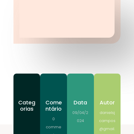
Categ
Come
Data
Autor
orias
ntário
09/04/2
danielsj
0
024
campos
comme
@gmail.