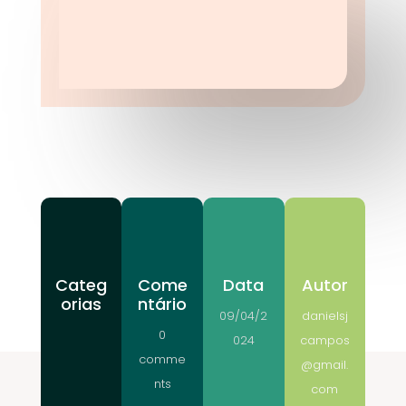
Categ
Come
Data
Autor
orias
ntário
09/04/2
danielsj
0
024
campos
comme
@gmail.
nts
com