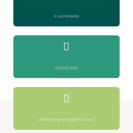
0 comments

09/04/2024

danielsjcampos@gmail.com