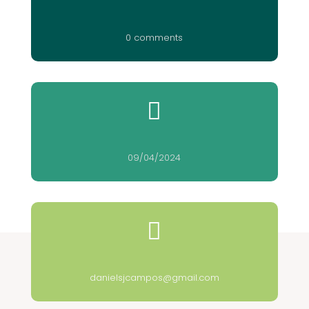
0 comments

09/04/2024

danielsjcampos@gmail.com