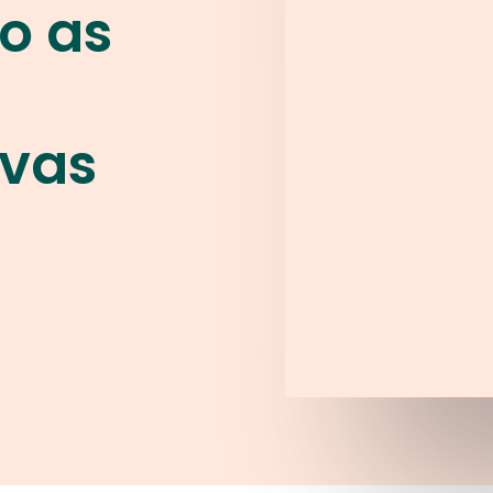
o as
ivas