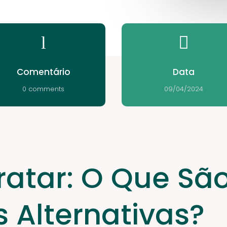
l

Comentário
Data
0 comments
09/04/2024
atar: O Que Sã
s Alternativas?