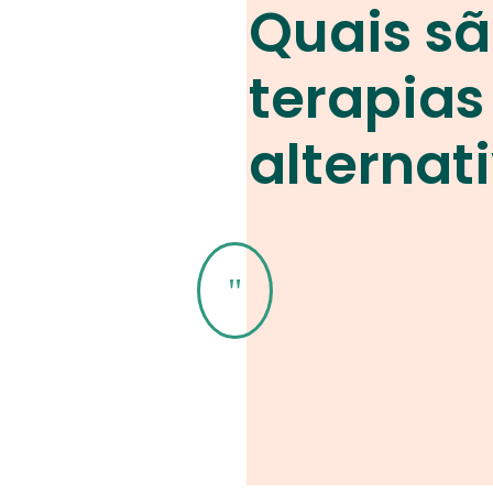
Quais sã
terapias
alternat
"