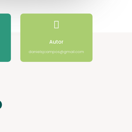

Autor
danielsjcampos@gmail.com
o