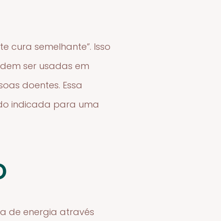
e cura semelhante”. Isso
podem ser usadas em
soas doentes. Essa
do indicada para uma
o
ia de energia através