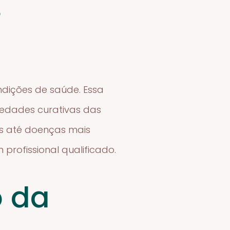
s
ondições de saúde. Essa
iedades curativas das
pes até doenças mais
rofissional qualificado.
o da