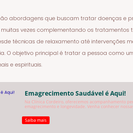
s são abordagens que buscam tratar doenças e 
 muitas vezes complementando os tratamentos tra
desde técnicas de relaxamento até intervenções 
ia. O objetivo principal é tratar a pessoa como 
is e espirituais.
Emagrecimento Saudável é Aqui!
Na Clínica Cordeiro, oferecemos acompanhamento pe
emagrecimento e longevidade. Venha conhecer nossas
Saiba mais