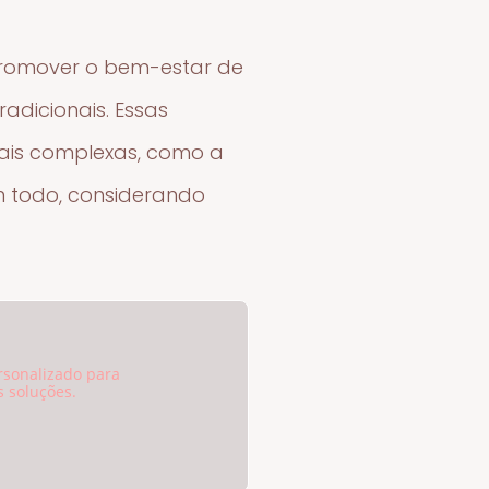
promover o bem-estar de
dicionais. Essas
mais complexas, como a
um todo, considerando
rsonalizado para
 soluções.