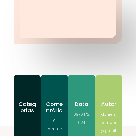
Categ
Come
Data
Autor
orias
ntário
09/04/2
danielsj
0
024
campos
comme
@gmail.