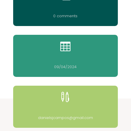
0 comments

09/04/2024

danielsjcampos@gmail.com