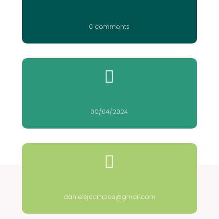
0 comments

09/04/2024

danielsjcampos@gmail.com