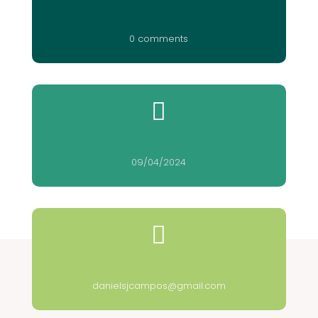
0 comments

09/04/2024

danielsjcampos@gmail.com