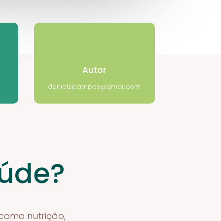
Autor
danielsjcampos@gmail.com
aúde?
 como nutrição,