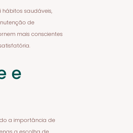
i hábitos saudáveis,
manutenção de
tornem mais conscientes
atisfatória.
e e
ndo a importância de
penas a escolha de