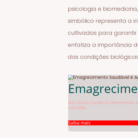
psicologia e biomedicina
simbólico representa a i
cultivadas para garanti
enfatiza a importância
das condições biológica
Emagrecimen
Na Clínica Cordeiro, oferecemo
soluções.
Saiba mais