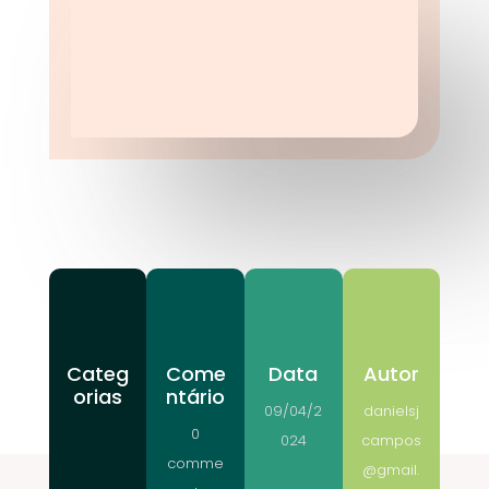
Categ
Come
Data
Autor
orias
ntário
09/04/2
danielsj
0
024
campos
comme
@gmail.