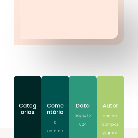
Categ
Come
Data
Autor
orias
ntário
09/04/2
danielsj
0
024
campos
comme
@gmail.