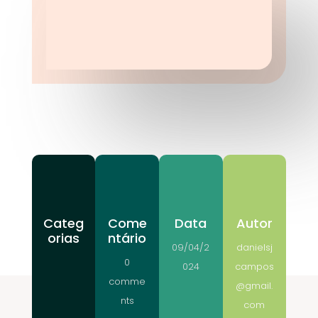
Categ
Come
Data
Autor
orias
ntário
09/04/2
danielsj
0
024
campos
comme
@gmail.
nts
com