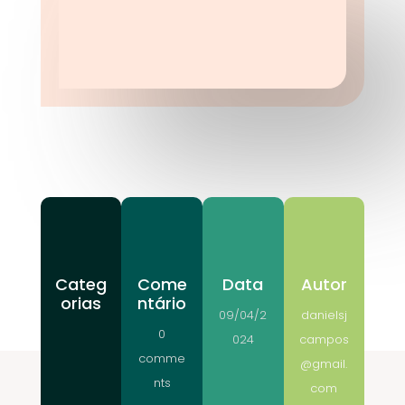
Categ
Come
Data
Autor
orias
ntário
09/04/2
danielsj
0
024
campos
comme
@gmail.
nts
com