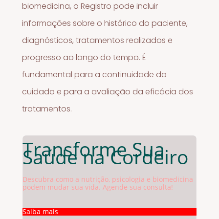
biomedicina, o Registro pode incluir
informações sobre o histórico do paciente,
diagnósticos, tratamentos realizados e
progresso ao longo do tempo. É
fundamental para a continuidade do
cuidado e para a avaliação da eficácia dos
tratamentos.
Transforme Sua
Saúde na Cordeiro
Descubra como a nutrição, psicologia e biomedicina
podem mudar sua vida. Agende sua consulta!
Saiba mais