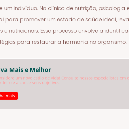
um indivíduo. Na clínica de nutrição, psicologia 
l para promover um estado de saúde ideal, le
is e nutricionais. Esse processo envolve a identific
égias para restaurar a harmonia no organismo.
iva Mais e Melhor
nsidere um novo estilo de vida! Consulte nossos especialistas em
rdeiro e alcance seus objetivos.
iba mais