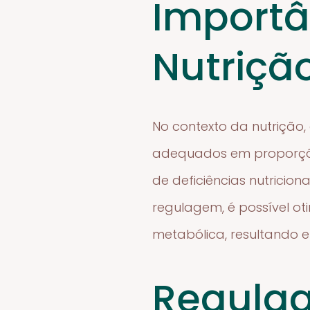
Importâ
Nutriçã
No contexto da nutrição,
adequados em proporções 
de deficiências nutricio
regulagem, é possível ot
metabólica, resultando 
Regula