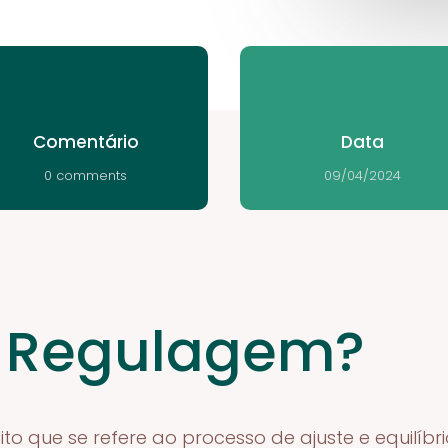
Comentário
Data
0 comments
09/04/2024
é Regulagem?
o que se refere ao processo de ajuste e equilíbr