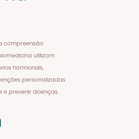
ma compreensão
iomedicina utilizam
brios hormonais,
rvenções personalizadas
 e prevenir doenças.
m