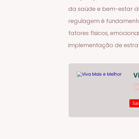
da saúde e bem-estar de 
regulagem é fundamenta
fatores físicos, emociona
implementação de estrat
V
Co
Co
Sa