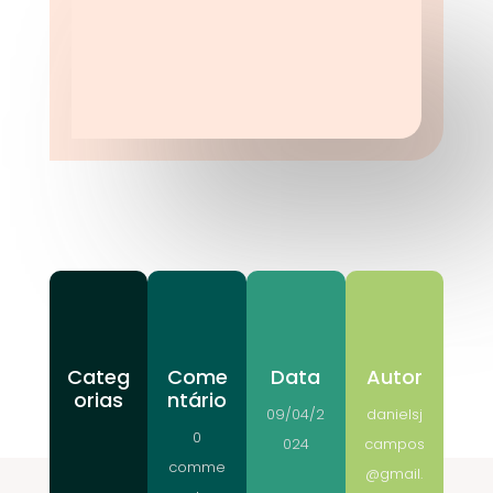
Categ
Come
Data
Autor
orias
ntário
09/04/2
danielsj
0
024
campos
comme
@gmail.