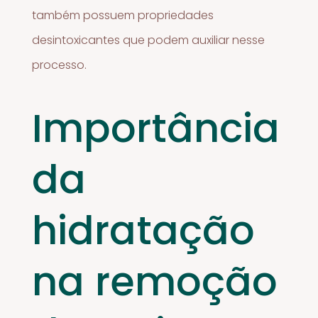
também possuem propriedades
desintoxicantes que podem auxiliar nesse
processo.
Importância
da
hidratação
na remoção