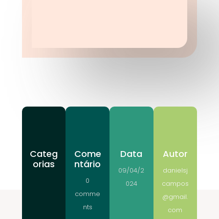
Categ
Come
Data
Autor
orias
ntário
09/04/2
danielsj
0
024
campos
comme
@gmail.
nts
com