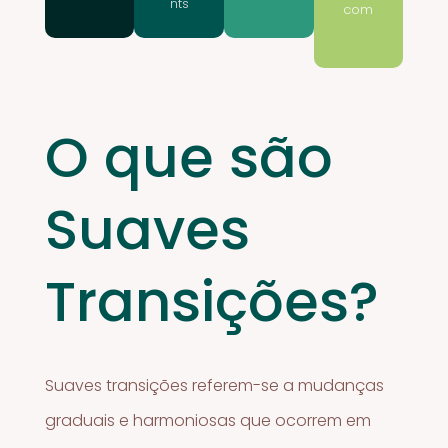
nts
com
O que são
Suaves
Transições?
Suaves transições referem-se a mudanças
graduais e harmoniosas que ocorrem em