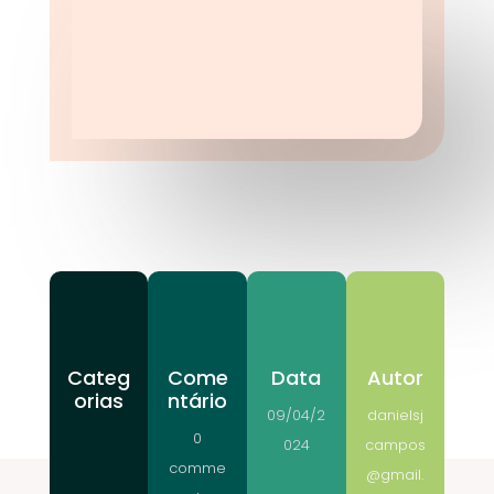
Categ
Come
Data
Autor
orias
ntário
09/04/2
danielsj
0
024
campos
comme
@gmail.