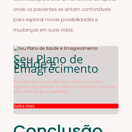
onde os pacientes se sintam confortáveis
para explorar novas possibilidades e
mudanças em suas vidas.
Seu Plano de
Saúde e
Emagrecimento
Transforme sua saúde com a Clínica Cordeiro.
Agende sua consulta e comece a trabalhar por uma
vida mais longa e saudável.
Saiba mais
Conclusão