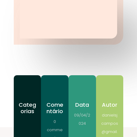
Categ
Come
Data
Autor
orias
ntário
09/04/2
danielsj
0
024
campos
comme
@gmail.