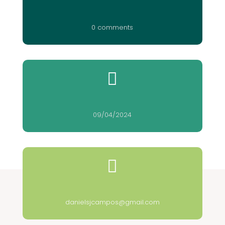
0 comments

09/04/2024

danielsjcampos@gmail.com