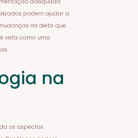
 alimentação adequada
cializados podem ajudar a
r mudanças na dieta que
o é vista como uma
as.
logia na
rda os aspectos