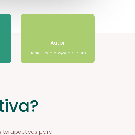
Autor
danielsjcampos@gmail.com
tiva?
 terapêuticos para