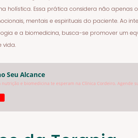
ma holística. Essa prática considera não apenas o
onais, mentais e espirituais do paciente. Ao inte
logia e a biomedicina, busca-se promover um equ
 vida.
ao Seu Alcance
 nutrição e biomedicina te esperam na Clínica Cordeiro. Agende s