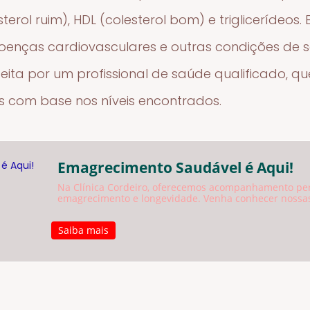
esterol ruim), HDL (colesterol bom) e triglicerídeos
doenças cardiovasculares e outras condições de 
feita por um profissional de saúde qualificado,
s com base nos níveis encontrados.
Emagrecimento Saudável é Aqui!
Na Clínica Cordeiro, oferecemos acompanhamento pe
emagrecimento e longevidade. Venha conhecer nossas
Saiba mais