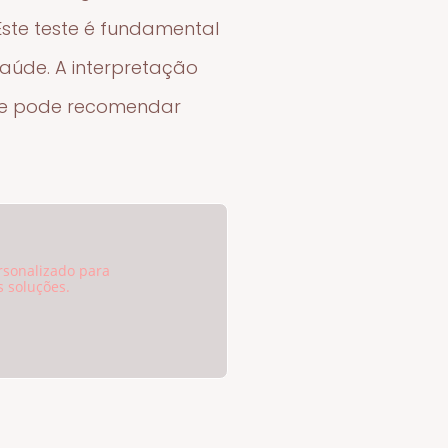
. Este teste é fundamental
saúde. A interpretação
 que pode recomendar
rsonalizado para
 soluções.