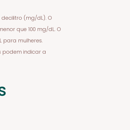
decilitro (mg/dL). O
 menor que 100 mg/dL. O
L para mulheres.
as podem indicar a
s