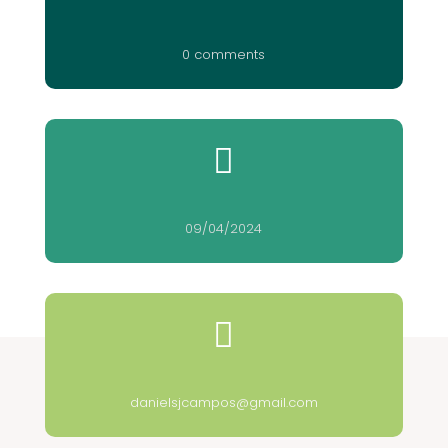
0 comments

09/04/2024

danielsjcampos@gmail.com