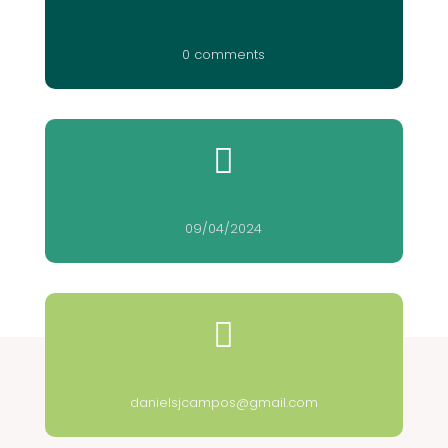
0 comments

09/04/2024

danielsjcampos@gmail.com