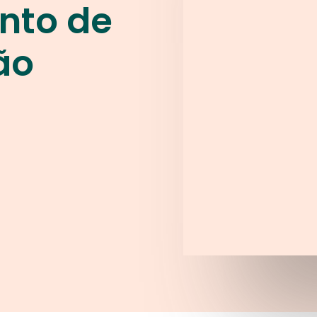
nto de
ão