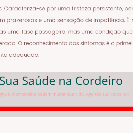
s. Caracteriza-se por uma tristeza persistente, p
am prazerosas e uma sensação de impotência. É 
as uma fase passageira, mas uma condição que 
uperada. O reconhecimento dos sintomas é o prime
ento adequado.
Sua Saúde na Cordeiro
logia e biomedicina podem mudar sua vida. Agende sua consulta!