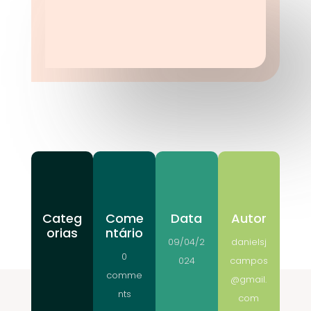
Categ
Come
Data
Autor
orias
ntário
09/04/2
danielsj
0
024
campos
comme
@gmail.
nts
com