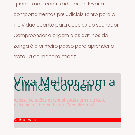
quando não controlada, pode levar a
comportamentos prejudiciais tanto para o
indivíduo quanto para aqueles ao seu redor.
Compreender a origem e os gatilhos da
zanga é o primeiro passo para aprender a
tratá-la de maneira eficaz.
Viva Melhor com a
Clínica Cordeiro
Acesse soluções personalizadas em nutrição,
psicologia e biomedicina. Consulte-nos!
Saiba mais