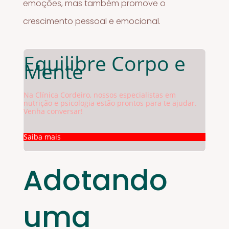
emoções, mas também promove o
crescimento pessoal e emocional.
Equilibre Corpo e
Mente
Na Clínica Cordeiro, nossos especialistas em
nutrição e psicologia estão prontos para te ajudar.
Venha conversar!
Saiba mais
Adotando
uma