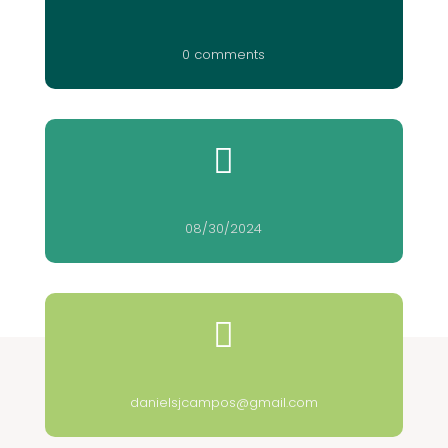
0 comments

08/30/2024

danielsjcampos@gmail.com