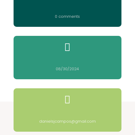
0 comments

08/30/2024

danielsjcampos@gmail.com