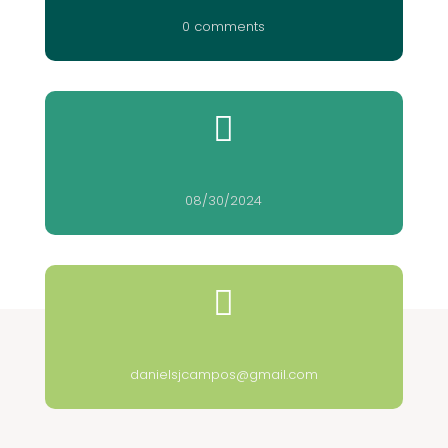
0 comments

08/30/2024

danielsjcampos@gmail.com