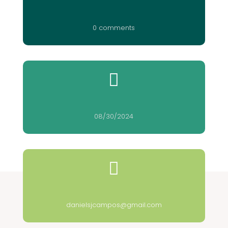
0 comments

08/30/2024

danielsjcampos@gmail.com