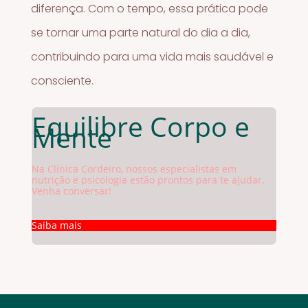
diferença. Com o tempo, essa prática pode
se tornar uma parte natural do dia a dia,
contribuindo para uma vida mais saudável e
consciente.
Equilibre Corpo e
Mente
Na Clínica Cordeiro, nossos especialistas em
nutrição e psicologia estão prontos para te ajudar.
Venha conversar!
Saiba mais