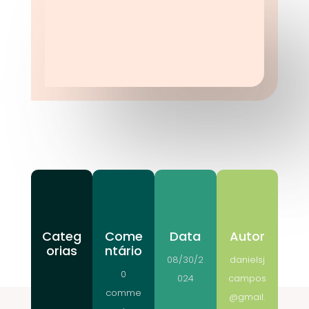
Categ
Come
Data
Autor
orias
ntário
08/30/2
danielsj
0
024
campos
comme
@gmail.