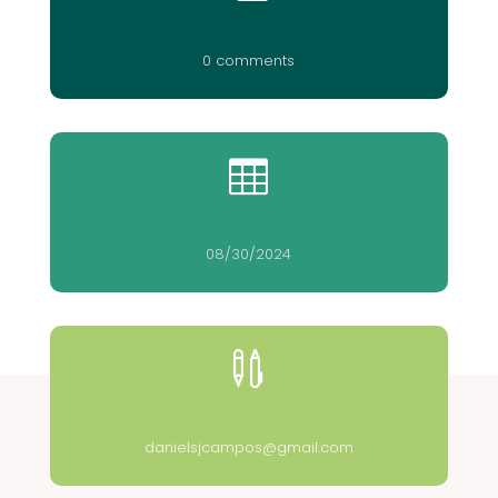
0 comments

08/30/2024

danielsjcampos@gmail.com