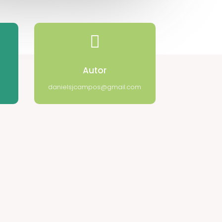

Autor
danielsjcampos@gmail.com