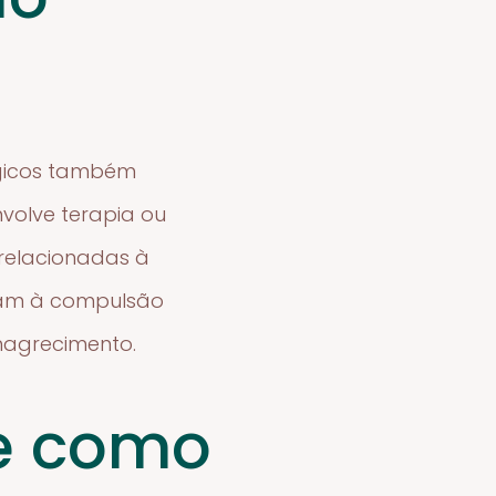
ógicos também
volve terapia ou
 relacionadas à
vam à compulsão
magrecimento.
e como