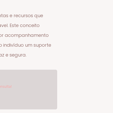
ntas e recursos que
vel. Este conceito
o por acompanhamento
ao indivíduo um suporte
az e segura.
nsulta!