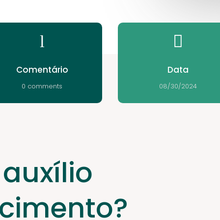
l

Comentário
Data
0 comments
08/30/2024
auxílio
cimento?