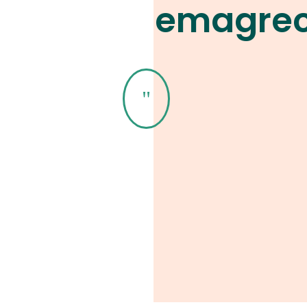
emagre
"