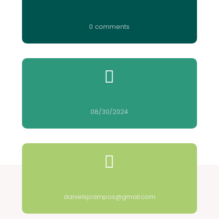
0 comments

08/30/2024

danielsjcampos@gmail.com