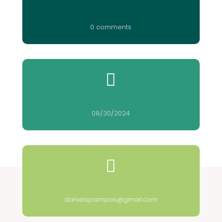
0 comments

08/30/2024

danielsjcampos@gmail.com