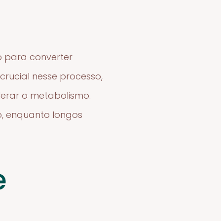
o para converter
rucial nesse processo,
lerar o metabolismo.
o, enquanto longos
e