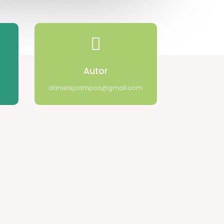

Autor
danielsjcampos@gmail.com