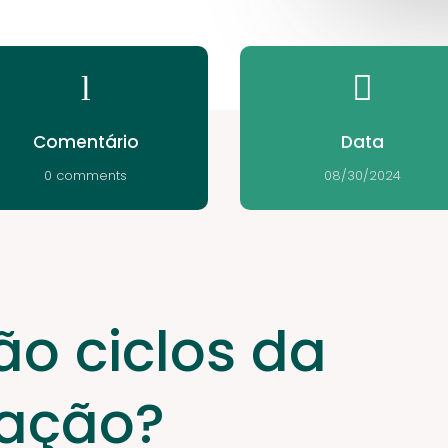
l

Comentário
Data
0 comments
08/30/2024
ão ciclos da
tação?