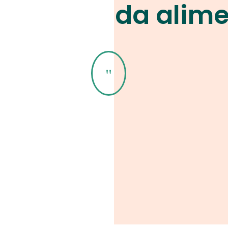
da alim
"