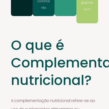
comme
@gmail.
nts
com
O que é
Complement
nutricional?
A complementação nutricional refere-se ao