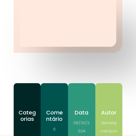
Categ
Come
Data
Autor
orias
ntário
08/30/2
danielsj
0
024
campos