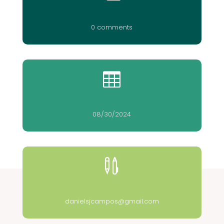
0 comments

08/30/2024

danielsjcampos@gmail.com