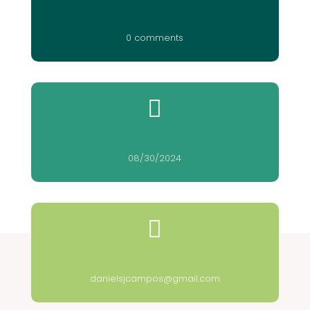
0 comments

08/30/2024

danielsjcampos@gmail.com