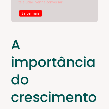
te ajudar. Venha conversar!
Saiba mais
A
importância
do
crescimento