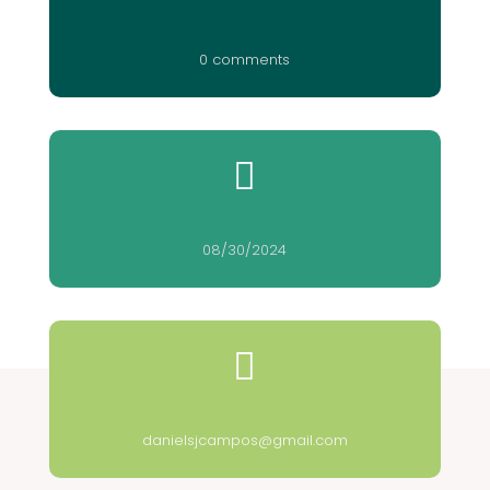
0 comments

08/30/2024

danielsjcampos@gmail.com