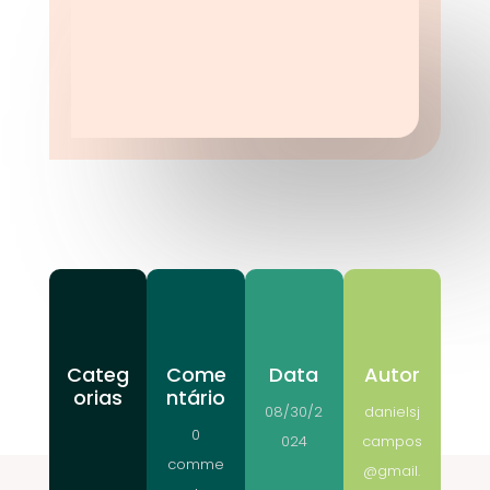
Categ
Come
Data
Autor
orias
ntário
08/30/2
danielsj
0
024
campos
comme
@gmail.