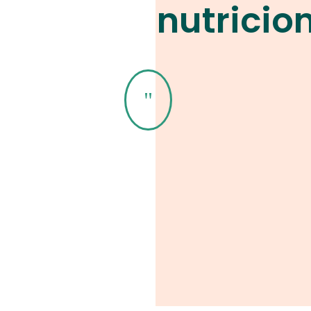
nutricio
"