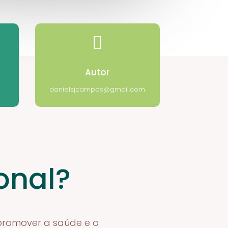

Autor
danielsjcampos@gmail.com
onal?
 promover a saúde e o