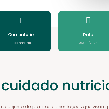
l

Comentário
Data
0 comments
08/30/2024
 cuidado nutrici
um conjunto de práticas e orientações que visam