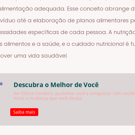
alimentação adequada. Esse conceito abrange d
divíduo até a elaboração de planos alimentares p
ssidades específicas de cada pessoa. A nutriçã
s alimentos e a saúde, e o cuidado nutricional é
over uma vida saudável.
Descubra o Melhor de Você
Na Clínica Cordeiro, ajudamos você a emagrecer com saúde
inicie a mudança que você deseja.
Saiba mais