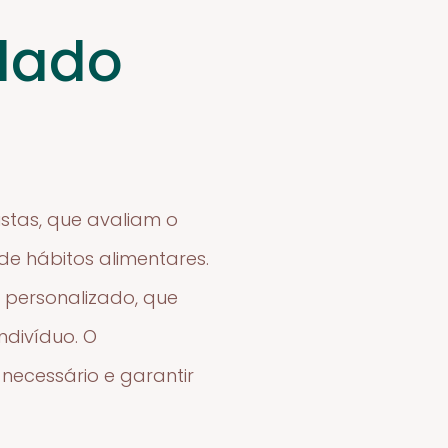
idado
istas, que avaliam o
de hábitos alimentares.
 personalizado, que
ndivíduo. O
ecessário e garantir