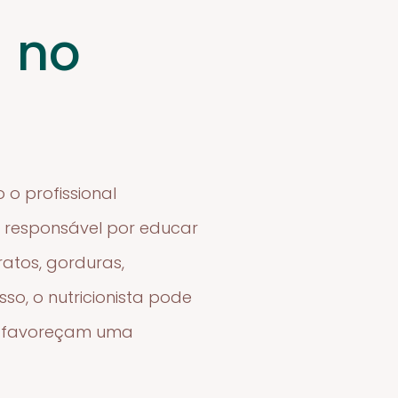
a no
 o profissional
é responsável por educar
ratos, gorduras,
so, o nutricionista pode
e favoreçam uma