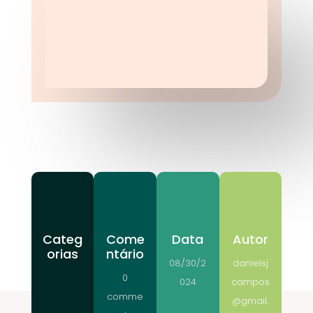
Categ
Come
Data
Autor
orias
ntário
08/30/2
danielsj
0
024
campos
comme
@gmail.