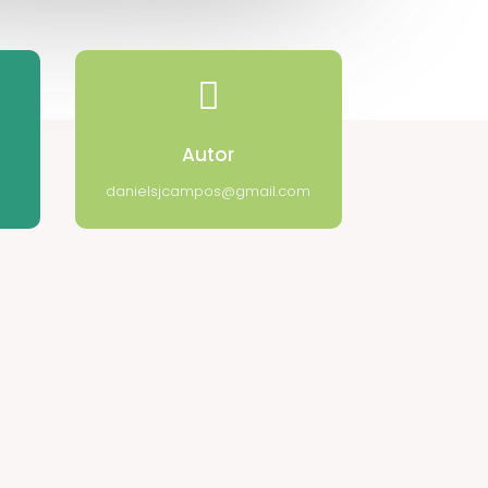

Autor
danielsjcampos@gmail.com