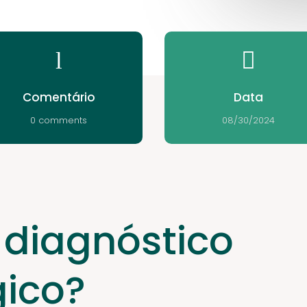
l

Comentário
Data
0 comments
08/30/2024
 diagnóstico
gico?