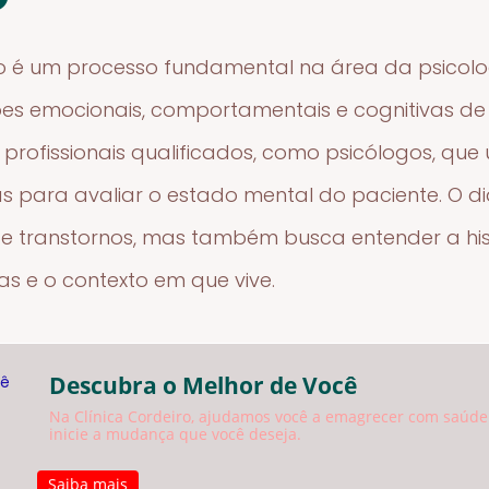
o é um processo fundamental na área da psicologia
s emocionais, comportamentais e cognitivas de u
 profissionais qualificados, como psicólogos, que
s para avaliar o estado mental do paciente. O di
de transtornos, mas também busca entender a his
ias e o contexto em que vive.
Descubra o Melhor de Você
Na Clínica Cordeiro, ajudamos você a emagrecer com saúde
inicie a mudança que você deseja.
Saiba mais