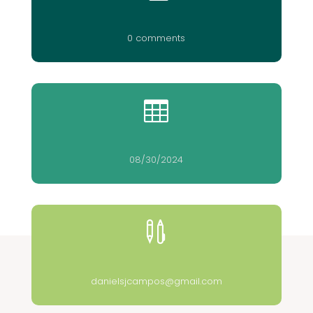
0 comments

08/30/2024

danielsjcampos@gmail.com