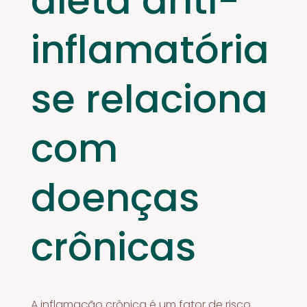
dieta anti-
inflamatória
se relaciona
com
doenças
crônicas
A inflamação crônica é um fator de risco