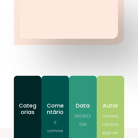
Categ
Come
Data
Autor
orias
ntário
08/30/2
danielsj
0
024
campos
comme
@gmail.