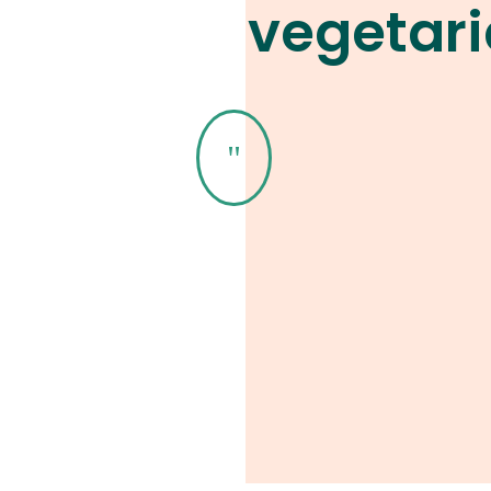
vegetar
"