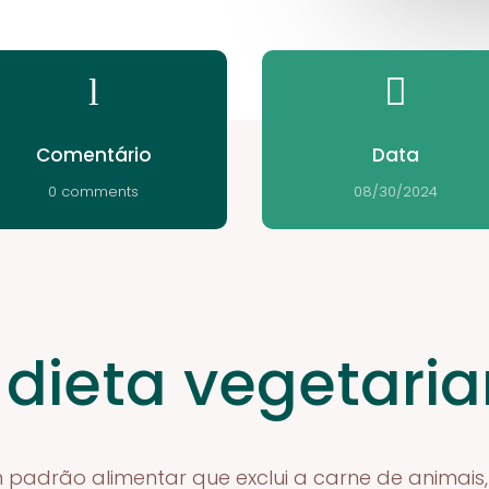
l

Comentário
Data
0 comments
08/30/2024
 dieta vegetari
 padrão alimentar que exclui a carne de animais,