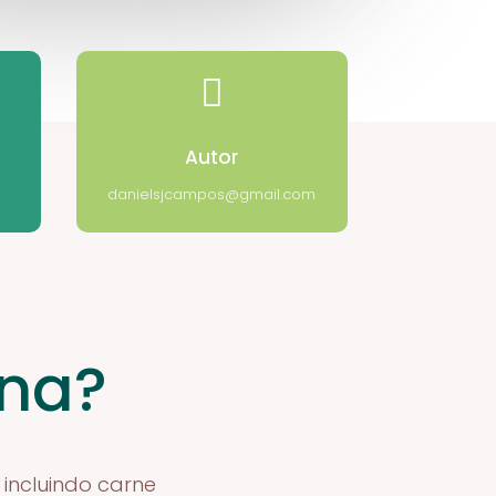

Autor
danielsjcampos@gmail.com
ana?
 incluindo carne