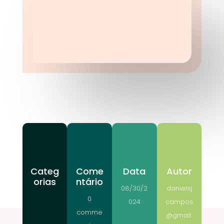
Categ
Come
Data
Autor
orias
ntário
08/30/2
danielsj
0
024
campos
comme
@gmail.