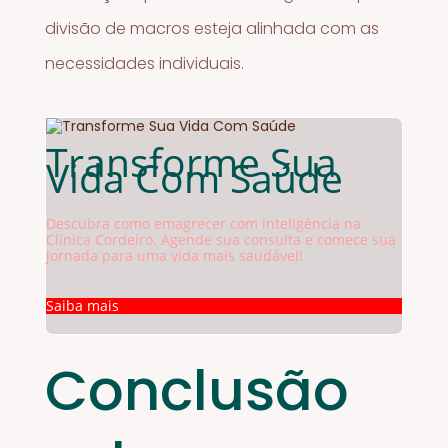
divisão de macros esteja alinhada com as
necessidades individuais.
Transforme Sua
Vida Com Saúde
Descubra como emagrecer com inteligência na
Clínica Cordeiro. Agende sua consulta e comece sua
jornada para uma vida mais saudável!
Saiba mais
Conclusão